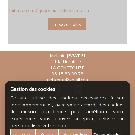
Initiation sur 2 jours au Reiki Shamballa
En savoir plus
Mélanie JEGAT EI
1 la Nernière
LA GENETOUZE
06 15 83 09 78
mel.jegat@gmail.com
Gestion des cookies
Ce site utilise des cookies nécessaires à son
fonctionnement et, avec votre accord, des cookies
de mesure d’audience pour améliorer votre
expérience. Vous pouvez accepter, refuser ou
personnaliser votre choix.
Contact
Mentions légales
En savoir plus
Accepter
Refuser
Personnaliser